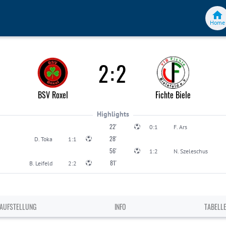
Home
2
:
2
BSV Roxel
Fichte Biele
Highlights
22'
0:1
F. Ars
28'
D. Toka
1:1
56'
1:2
N. Szeleschus
81'
B. Leifeld
2:2
AUFSTELLUNG
INFO
TABELL