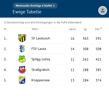
Westlausitz Kreisliga A Staffel 2
Ewige Tabelle
1) berücksichtigt sind alle Eintragungen in die FuPa-Datenbank
1)
Team
Pl.
Jahre
Sp.
Pkt.
SV Laubusch
1
.
16
363
591
FSV Lauta
2
.
14
308
508
SpVgg Lohsa
3
.
11
262
421
Straßgräbch.
4
.
12
288
385
Knappensee
5
.
13
284
374