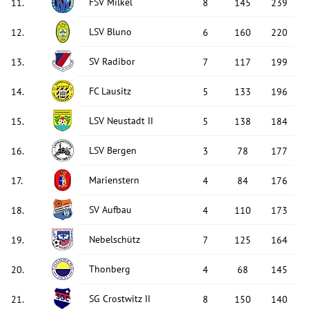
FSV Milkel
11
.
8
145
239
LSV Bluno
12
.
6
160
220
SV Radibor
13
.
7
117
199
FC Lausitz
14
.
5
133
196
LSV Neustadt II
15
.
5
138
184
LSV Bergen
16
.
3
78
177
Marienstern
17
.
4
84
176
SV Aufbau
18
.
4
110
173
Nebelschütz
19
.
7
125
164
Thonberg
20
.
4
68
145
SG Crostwitz II
21
.
8
150
140