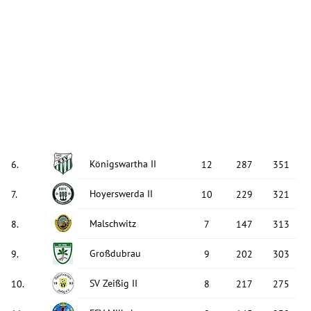
Königswartha II
6
.
12
287
351
Hoyerswerda II
7
.
10
229
321
Malschwitz
8
.
7
147
313
Großdubrau
9
.
9
202
303
SV Zeißig II
10
.
8
217
275