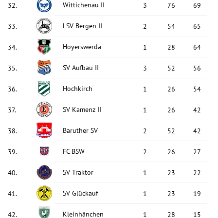
Wittichenau II
32
.
3
76
69
LSV Bergen II
33
.
2
54
65
Hoyerswerda
34
.
1
28
64
SV Aufbau II
35
.
3
52
56
Hochkirch
36
.
1
26
54
SV Kamenz II
37
.
1
26
42
Baruther SV
38
.
2
52
42
FC BSW
39
.
2
26
27
SV Traktor
40
.
1
23
22
SV Glückauf
41
.
1
23
19
Kleinhänchen
42
.
1
28
15