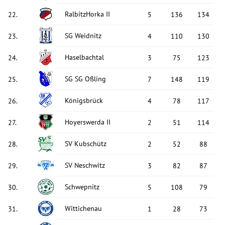
RalbitzHorka II
22
.
5
136
134
SG Weidnitz
23
.
4
110
130
Haselbachtal
24
.
3
75
123
SG SG Oßling
25
.
7
148
119
Königsbrück
26
.
4
78
117
Hoyerswerda II
27
.
2
51
114
SV Kubschütz
28
.
2
52
88
SV Neschwitz
29
.
3
82
87
Schwepnitz
30
.
5
108
79
Wittichenau
31
.
1
28
73