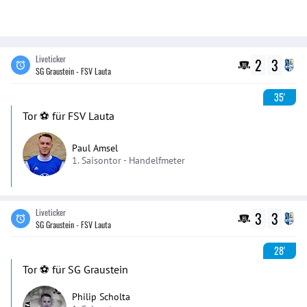
Liveticker
2
3
SG Graustein - FSV Lauta
35'
Tor ⚽️ für FSV Lauta
Paul Amsel
1. Saisontor -
Handelfmeter
Liveticker
3
3
SG Graustein - FSV Lauta
28'
Tor ⚽️ für SG Graustein
Philip Scholta