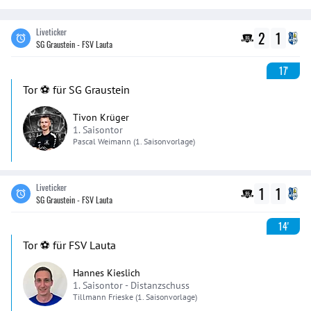
Liveticker
2
1
SG Graustein - FSV Lauta
17'
Tor ⚽️ für SG Graustein
Tivon Krüger
1. Saisontor
Pascal
Weimann
(1. Saisonvorlage)
Liveticker
1
1
SG Graustein - FSV Lauta
14'
Tor ⚽️ für FSV Lauta
Hannes Kieslich
1. Saisontor -
Distanzschuss
Tillmann
Frieske
(1. Saisonvorlage)