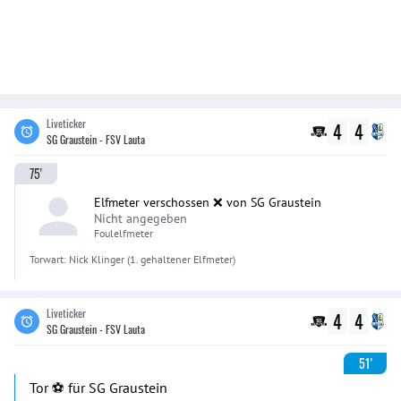
Liveticker
4
4
SG Graustein - FSV Lauta
75'
Elfmeter verschossen ❌ von SG Graustein
Nicht angegeben
Foulelfmeter
Torwart:
Nick
Klinger
(1. gehaltener Elfmeter)
Liveticker
4
4
SG Graustein - FSV Lauta
51'
Tor ⚽️ für SG Graustein