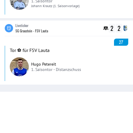
1. Saisontor
Johann
Krautz
(1. Saisonvorlage)
Liveticker
2
2
SG Graustein - FSV Lauta
27'
Tor ⚽️ für FSV Lauta
Hugo Petereit
1. Saisontor -
Distanzschuss