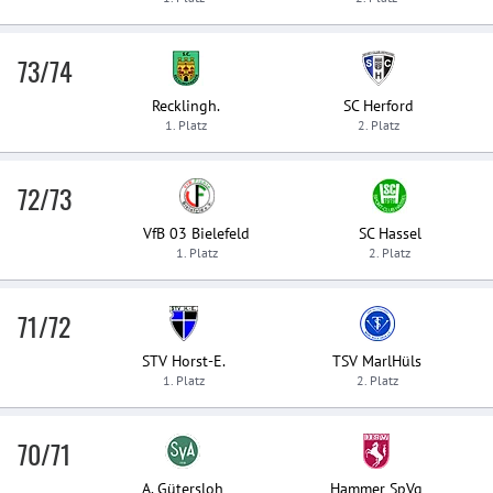
73/74
Recklingh.
SC Herford
1. Platz
2. Platz
72/73
VfB 03 Bielefeld
SC Hassel
1. Platz
2. Platz
71/72
STV Horst-E.
TSV MarlHüls
1. Platz
2. Platz
70/71
A. Gütersloh
Hammer SpVg