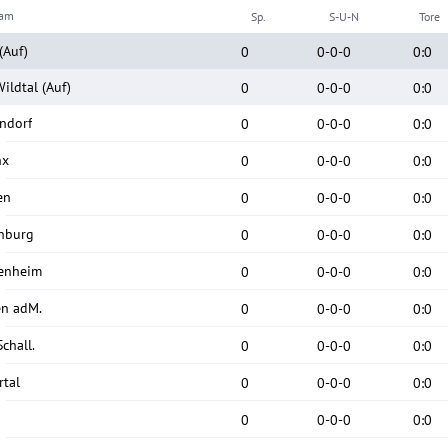
eam
Sp.
S-U-N
Tore
(Auf)
0
0
-
0
-
0
0
:
0
Wildtal
(Auf)
0
0
-
0
-
0
0
:
0
endorf
0
0
-
0
-
0
0
:
0
nx
0
0
-
0
-
0
0
:
0
en
0
0
-
0
-
0
0
:
0
nburg
0
0
-
0
-
0
0
:
0
enheim
0
0
-
0
-
0
0
:
0
n adM.
0
0
-
0
-
0
0
:
0
chall.
0
0
-
0
-
0
0
:
0
rtal
0
0
-
0
-
0
0
:
0
0
0
-
0
-
0
0
:
0