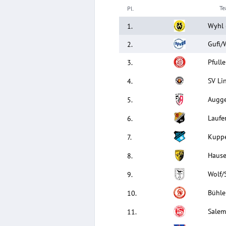
T
Pl.
Wyhl
1
.
Gufi/
2
.
Pfull
3
.
SV Li
4
.
Augg
5
.
Laufe
6
.
Kupp
7
.
Hause
8
.
Wolf/S
9
.
Bühle
10
.
Salem
11
.