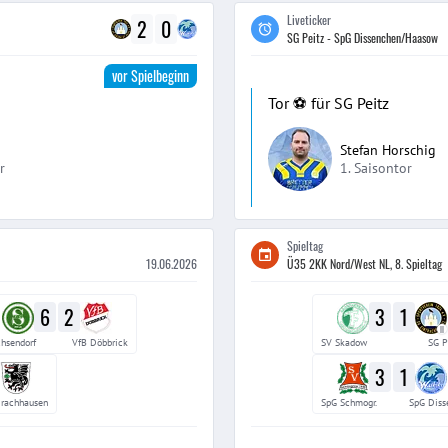
Liveticker
2
0
SG Peitz - SpG Dissenchen/Haasow
vor Spielbeginn
Tor ⚽️ für SG Peitz
Stefan Horschig
r
1. Saisontor
Spieltag
19.06.2026
Ü35 2KK Nord/West NL, 8. Spieltag
6
2
3
1
II
hsendorf
VfB Döbbrick
SV Skadow
SG P
3
1
rachhausen
SpG Schmogr.
SpG Diss