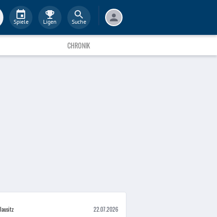
Spiele
Ligen
Suche
CHRONIK
lausitz
22.07.2026