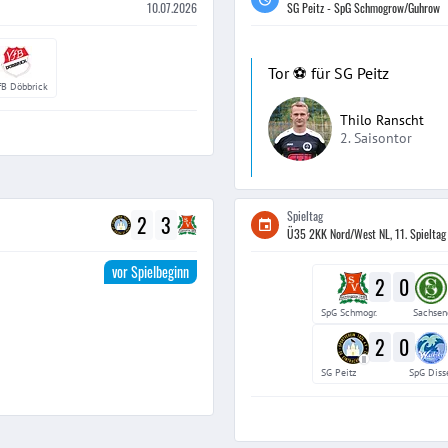
10.07.2026
SG Peitz - SpG Schmogrow/Guhrow
Tor ⚽️ für SG Peitz
fB Döbbrick
Thilo Ranscht
2. Saisontor
Spieltag
2
3
Ü35 2KK Nord/West NL, 11. Spieltag
vor Spielbeginn
2
0
SpG Schmogr.
Sachsen
2
0
II
SG Peitz
SpG Diss