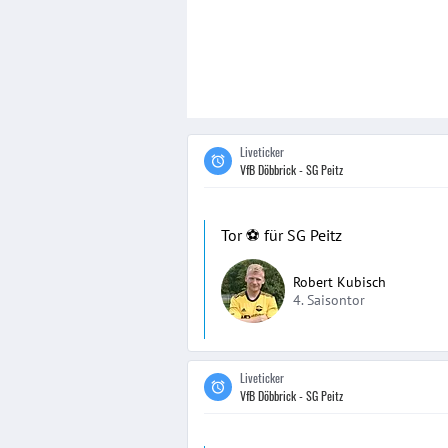
Liveticker
VfB Döbbrick - SG Peitz
Tor ⚽️ für SG Peitz
Robert Kubisch
4. Saisontor
Liveticker
VfB Döbbrick - SG Peitz