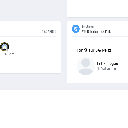
Liveticker
17.07.2026
VfB Döbbrick - SG Peitz
Tor ⚽️ für SG Peitz
II
SG Peitz
Felix Liegau
1. Saisontor