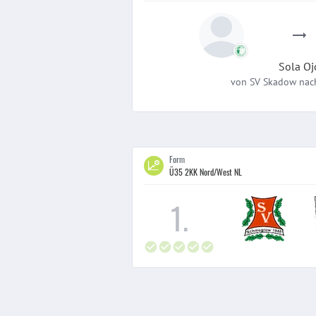
Sola
Oj
von
SV Skadow
nac
Form
Ü35 2KK Nord/West NL
1
.