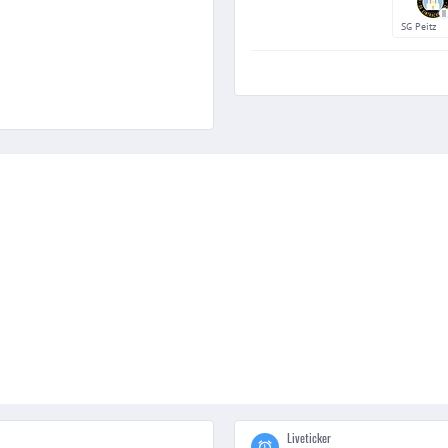
II
SG Peitz
Liveticker