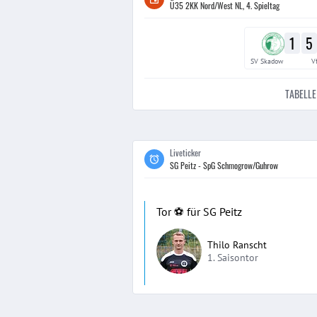
Ü35 2KK Nord/West NL, 4. Spieltag
1
5
SV Skadow
V
TABELLE
Liveticker
SG Peitz - SpG Schmogrow/Guhrow
Tor ⚽️ für SG Peitz
Thilo Ranscht
1. Saisontor