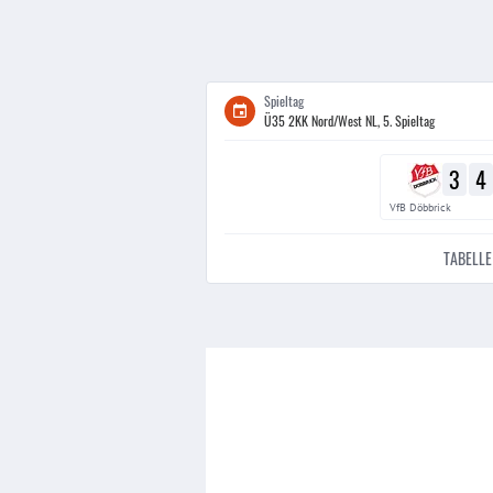
Spieltag
Ü35 2KK Nord/West NL, 5. Spieltag
3
4
VfB Döbbrick
TABELLE