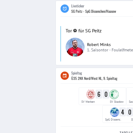
Liveticker
SG Peitz - SpG Dissenchen/Haasow
Tor ⚽️ für SG Peitz
Robert Minks
1. Saisontor -
Foulelfmete
Spieltag
Ü35 2KK Nord/West NL, 9. Spieltag
6
0
SV Werben
SV Skadow
Sac
4
0
SpG Dissenc.
D