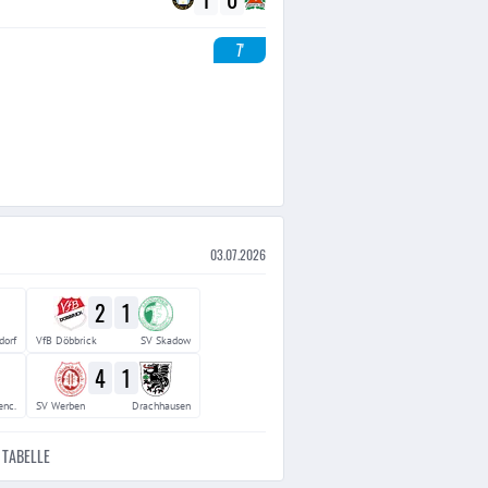
7'
03.07.2026
2
1
dorf
VfB Döbbrick
SV Skadow
4
1
enc.
SV Werben
Drachhausen
TABELLE