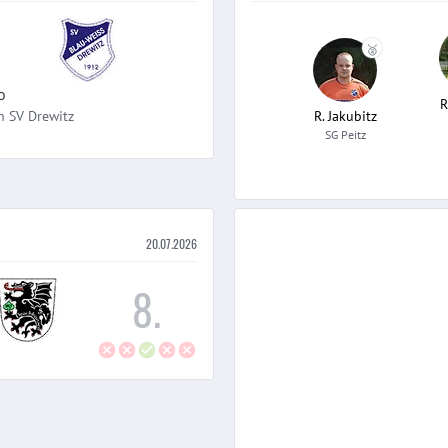
🥈
o
R
h
SV Drewitz
R. Jakubitz
SG Peitz
20.07.2026
8
.