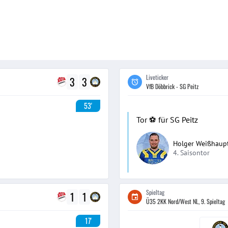
Liveticker
3
3
VfB Döbbrick - SG Peitz
53'
Tor ⚽️ für SG Peitz
Holger Weißhaup
4. Saisontor
Spieltag
1
1
Ü35 2KK Nord/West NL, 9. Spieltag
17'