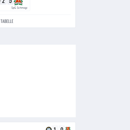
2
5
SpG Schmogr.
TABELLE
1
0