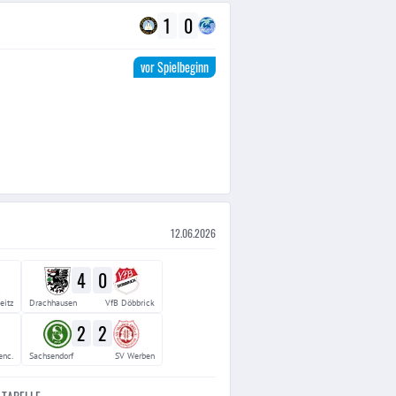
1
0
vor Spielbeginn
12.06.2026
4
0
eitz
Drachhausen
VfB Döbbrick
2
2
enc.
Sachsendorf
SV Werben