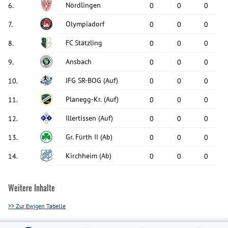
Nördlingen
6
.
0
0
0
Olympiadorf
7
.
0
0
0
FC Stätzling
8
.
0
0
0
Ansbach
9
.
0
0
0
JFG SR-BOG
(Auf)
10
.
0
0
0
Planegg-Kr.
(Auf)
11
.
0
0
0
Illertissen
(Auf)
12
.
0
0
0
Gr. Fürth II
(Ab)
13
.
0
0
0
Kirchheim
(Ab)
14
.
0
0
0
Weitere Inhalte
>> Zur Ewigen Tabelle