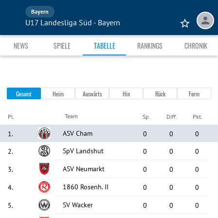
Bayern
U17 Landesliga Süd - Bayern
NEWS
SPIELE
TABELLE
RANKINGS
CHRONIK
Gesamt
Heim
Auswärts
Hin
Rück
Form
Team
Pl.
Sp.
Diff.
Pkt.
ASV Cham
1
.
0
0
0
SpV Landshut
2
.
0
0
0
ASV Neumarkt
3
.
0
0
0
1860 Rosenh. II
4
.
0
0
0
SV Wacker
5
.
0
0
0