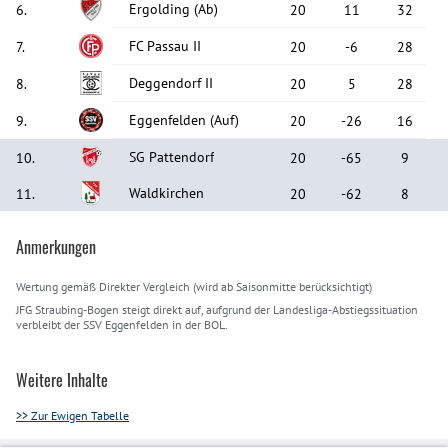
Ergolding
(Ab)
6
.
20
11
32
FC Passau II
7
.
20
-6
28
Deggendorf II
8
.
20
5
28
Eggenfelden
(Auf)
9
.
20
-26
16
SG Pattendorf
10
.
20
-65
9
Waldkirchen
11
.
20
-62
8
Anmerkungen
Wertung gemäß Direkter Vergleich (wird ab Saisonmitte berücksichtigt)
JFG Straubing-Bogen steigt direkt auf, aufgrund der Landesliga-Abstiegssituation
verbleibt der SSV Eggenfelden in der BOL.
Weitere Inhalte
>> Zur Ewigen Tabelle