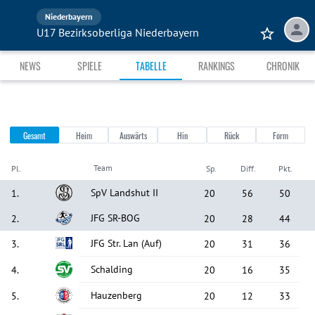
Niederbayern
U17 Bezirksoberliga Niederbayern
NEWS
SPIELE
TABELLE
RANKINGS
CHRONIK
Gesamt
Heim
Auswärts
Hin
Rück
Form
Team
Pl.
Sp.
Diff.
Pkt.
SpV Landshut II
1
.
20
56
50
JFG SR-BOG
2
.
20
28
44
JFG Str. Lan
(Auf)
3
.
20
31
36
Schalding
4
.
20
16
35
Hauzenberg
5
.
20
12
33