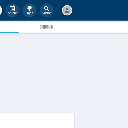
Spiele
Ligen
Suche
CHRONIK