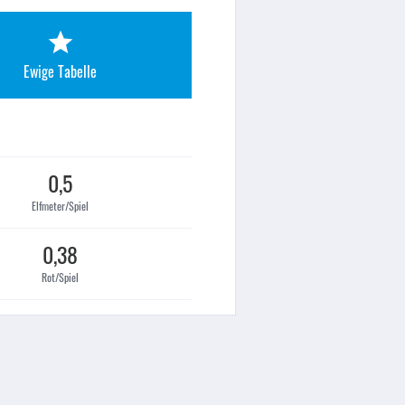
Ewige Tabelle
0,5
Elfmeter/Spiel
0,38
Rot/Spiel