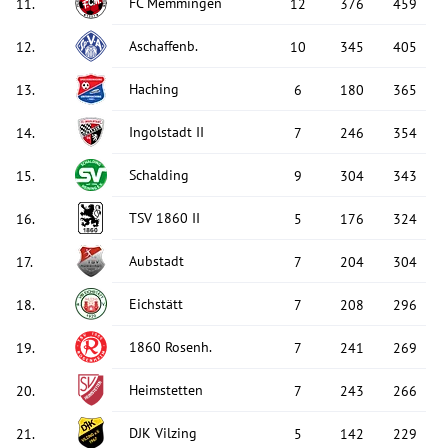
FC Memmingen
11
.
12
376
459
Aschaffenb.
12
.
10
345
405
Haching
13
.
6
180
365
Ingolstadt II
14
.
7
246
354
Schalding
15
.
9
304
343
TSV 1860 II
16
.
5
176
324
Aubstadt
17
.
7
204
304
Eichstätt
18
.
7
208
296
1860 Rosenh.
19
.
7
241
269
Heimstetten
20
.
7
243
266
DJK Vilzing
21
.
5
142
229