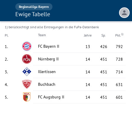
Regionalliga Bayern
Ewige Tabelle
1) berücksichtigt sind alle Eintragungen in die FuPa-Datenbank
1)
Team
Pl.
Jahre
Sp.
Pkt.
FC Bayern II
1
.
13
426
792
Nürnberg II
2
.
14
451
728
Illertissen
3
.
14
451
714
Buchbach
4
.
14
451
631
FC Augsburg II
5
.
14
451
601