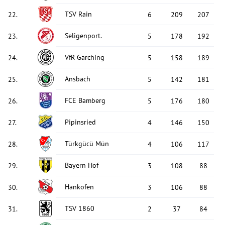
TSV Rain
22
.
6
209
207
Seligenport.
23
.
5
178
192
VfR Garching
24
.
5
158
189
Ansbach
25
.
5
142
181
FCE Bamberg
26
.
5
176
180
Pipinsried
27
.
4
146
150
Türkgücü Mün
28
.
4
106
117
Bayern Hof
29
.
3
108
88
Hankofen
30
.
3
106
88
TSV 1860
31
.
2
37
84