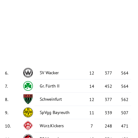
SV Wacker
6
.
12
377
564
Gr. Fürth II
7
.
14
452
564
Schweinfurt
8
.
12
377
562
SpVgg Bayreuth
9
.
11
339
507
Würz.Kickers
10
.
7
248
471