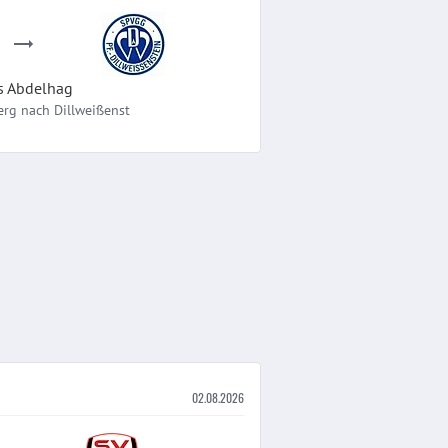
9
0
III
II
Ki.Pforzheim
Dillweißenst
5
4
s
Abdelhag
II
erg
nach
Dillweißenst
Zasch
Türk. SV Müh
3
0
II
Pfinzweiler
Luchse
1
2
II
II
FV Göbrichen
Ki.Pforzheim
02.08.2026