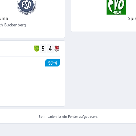
unla
Spi
ch
Buckenberg
5
4
90'+4
Beim Laden ist ein Fehler aufgetreten.