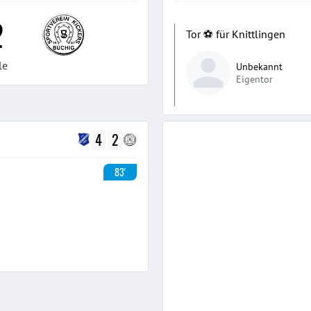
2
Tor ⚽️ für Knittlingen
le
Unbekannt
Eigentor
4
2
83'