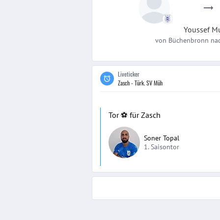
Youssef
M
von
Büchenbronn
na
Liveticker
Zasch - Türk. SV Müh
Tor ⚽️ für Zasch
Soner Topal
1. Saisontor