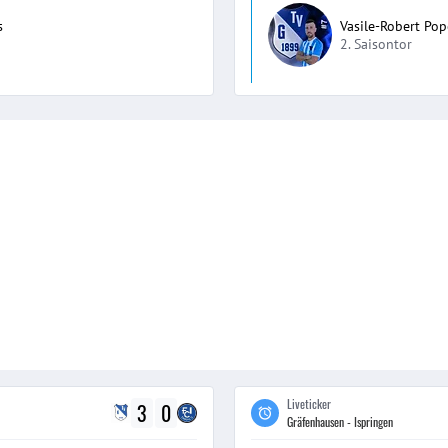
s
Vasile-Robert Po
2. Saisontor
Liveticker
3
0
Gräfenhausen - Ispringen