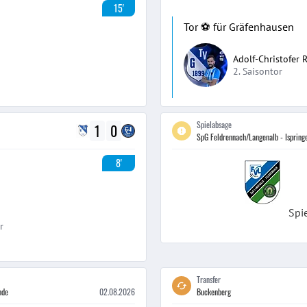
15'
Tor ⚽️ für Gräfenhausen
Adolf-Christofer 
2. Saisontor
Spielabsage
1
0
SpG Feldrennach/Langenalb - Ispring
8'
Spi
r
Transfer
nde
02.08.2026
Buckenberg