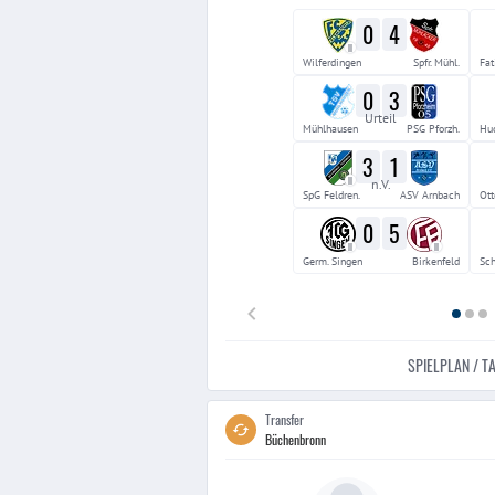
0
4
II
Wilferdingen
Spfr. Mühl.
Fat
0
3
Urteil
Mühlhausen
PSG Pforzh.
Huc
3
1
II
n.V.
SpG Feldren.
ASV Arnbach
Ott
0
5
II
II
Germ. Singen
Birkenfeld
Sc
SPIELPLAN / T
Transfer
Büchenbronn