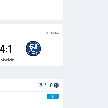
06.08.2026
4
:
1
estspiele
4
0
27'