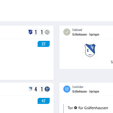
Endstand
1
1
Gräfenhausen - Ispringen
23'
T
Liveticker
4
1
Gräfenhausen - Ispringen
43'
Tor ⚽️ für Gräfenhausen