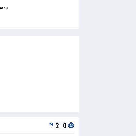
pescu
2
0