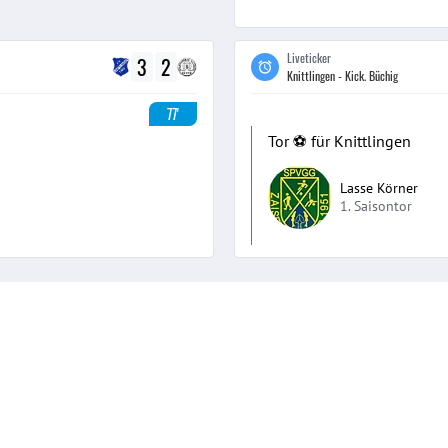
Liveticker
3
2
Knittlingen - Kick. Büchig
77'
Tor ⚽️ für Knittlingen
Lasse Körner
1. Saisontor