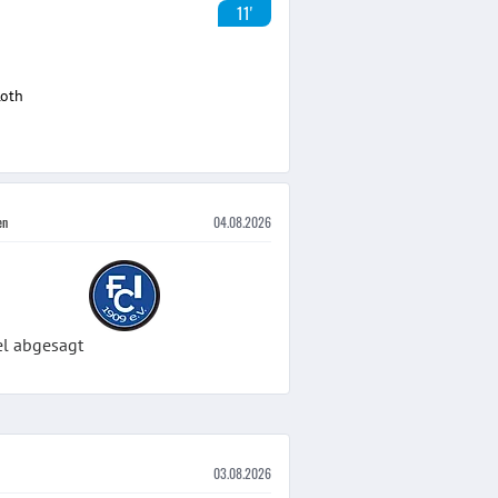
11'
Roth
en
04.08.2026
el abgesagt
03.08.2026