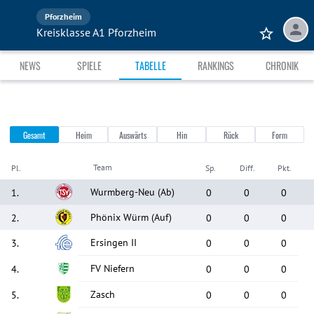
Pforzheim
Kreisklasse A1 Pforzheim
NEWS
SPIELE
TABELLE
RANKINGS
CHRONIK
Gesamt
Heim
Auswärts
Hin
Rück
Form
Team
Pl.
Sp.
Diff.
Pkt.
Wurmberg-Neu
(Ab)
1
.
0
0
0
Phönix Würm
(Auf)
2
.
0
0
0
Ersingen II
3
.
0
0
0
FV Niefern
4
.
0
0
0
Zasch
5
.
0
0
0