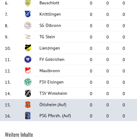
Bauschlott
6
.
0
0
0
Knittlingen
7
.
0
0
0
SG Ölbronn
8
.
0
0
0
TG Stein
9
.
0
0
0
Lienzingen
10
.
0
0
0
FV Göbrichen
11
.
0
0
0
Maulbronn
12
.
0
0
0
FSV Eisingen
13
.
0
0
0
TSV Wimsheim
14
.
0
0
0
Ötisheim
(Auf)
15
.
0
0
0
PSG Pforzh.
(Auf)
16
.
0
0
0
Weitere Inhalte