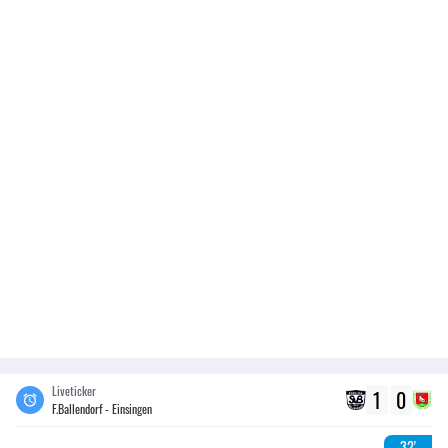
Liveticker
1
0
F.Ballendorf - Einsingen
32'