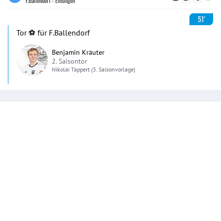
F.Ballendorf - Einsingen
51'
Tor ⚽️ für F.Ballendorf
Benjamin Kräuter
2. Saisontor
Nikolai
Tappert
(3. Saisonvorlage)