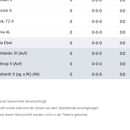
irich II
0
0
-
0
-
0
0
:
0
rk. 72 II
0
0
-
0
-
0
0
:
0
ia Al.
0
0
-
0
-
0
0
:
0
ia Ebel
0
0
-
0
-
0
0
:
0
lenbr. III
(Auf)
0
0
-
0
-
0
0
:
0
trop II
(Auf)
0
0
-
0
-
0
0
:
0
shardt II
(
zg. o.W.
)
(Ab)
0
0
-
0
-
0
0
:
0
d ab Saisonmitte berücksichtigt)
haft wurde während der Saison aus dem Spielbetrieb zurückgezogen.
sse dieser Mannschaft werden nicht in der Tabelle gewertet.