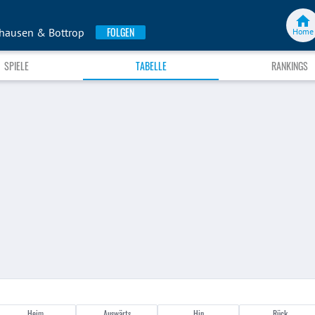
FOLGEN
rhausen & Bottrop
Home
SPIELE
TABELLE
RANKINGS
Heim
Auswärts
Hin
Rück