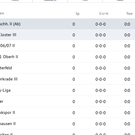
eam
Sp.
S-U-N
Tore
chh. II
(Ab)
0
0
-
0
-
0
0
:
0
loster III
0
0
-
0
-
0
0
:
0
 06/07 II
0
0
-
0
-
0
0
:
0
1 Oberh II
0
0
-
0
-
0
0
:
0
terfeld
0
0
-
0
-
0
0
:
0
rkrade III
0
0
-
0
-
0
0
:
0
-Liga
0
0
-
0
-
0
0
:
0
er
0
0
-
0
-
0
0
:
0
ukspor II
0
0
-
0
-
0
0
:
0
hausen II
0
0
-
0
-
0
0
:
0
lten II
0
0
-
0
-
0
0
:
0