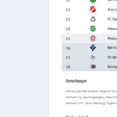
Arm. L
12
.
FC Ste
13
.
Hibern
14
.
Polon
15
.
BW Fuh
16
.
SV Bot
17
.
König
18
.
Anmerkungen
Wertung gemäß Direkter Vergleich (wir
Vermerk "zg." (zurückgezogen): Mannsc
Vermerk "o.W." (ohne Wertung): Ergebni