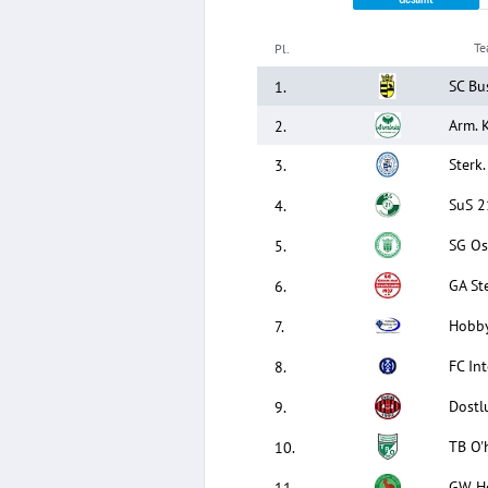
T
Pl.
SC Bus
1
.
Arm. K
2
.
Sterk.
3
.
SuS 2
4
.
SG Os
5
.
GA Ste
6
.
Hobby
7
.
FC Int
8
.
Dostl
9
.
TB O'
10
.
GW Ho
11
.