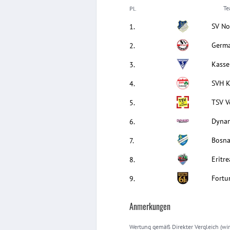
T
Pl.
SV No
1
.
Germa
2
.
Kassel
3
.
SVH K
4
.
TSV V
5
.
Dynam
6
.
Bosna
7
.
Eritre
8
.
Fortu
9
.
Anmerkungen
Wertung gemäß Direkter Vergleich (wir