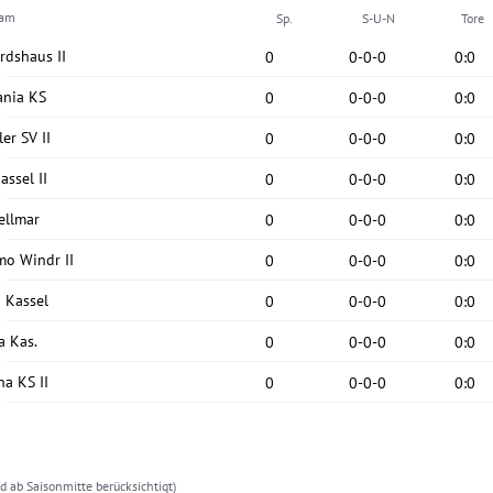
eam
Sp.
S-U-N
Tore
rdshaus II
0
0
-
0
-
0
0
:
0
nia KS
0
0
-
0
-
0
0
:
0
er SV II
0
0
-
0
-
0
0
:
0
assel II
0
0
-
0
-
0
0
:
0
ellmar
0
0
-
0
-
0
0
:
0
o Windr II
0
0
-
0
-
0
0
:
0
 Kassel
0
0
-
0
-
0
0
:
0
a Kas.
0
0
-
0
-
0
0
:
0
na KS II
0
0
-
0
-
0
0
:
0
d ab Saisonmitte berücksichtigt)