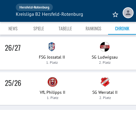
Hersfeld-Rotenburg
Kreisliga B2 Hersfeld-Rotenburg
NEWS
SPIELE
TABELLE
RANKINGS
CHRONIK
26/27
FSG Jossatal II
SG Ludwigsau
1. Platz
2. Platz
25/26
VfL Philipps II
SG Werratal II
1. Platz
2. Platz