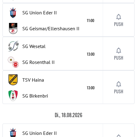
SG Union Eder
II
11:00
PUSH
SG Geismar/Ellershausen
II
SG Wesetal
13:00
PUSH
SG Rosenthal
II
TSV Haina
13:00
PUSH
SG Birkenbri
Di., 18.08.2026
SG Union Eder
II