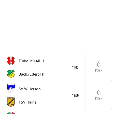
Türkgücü All
II
11:00
PUSH
Buch./Ederbr
II
SV Willersdo
13:00
PUSH
TSV Haina