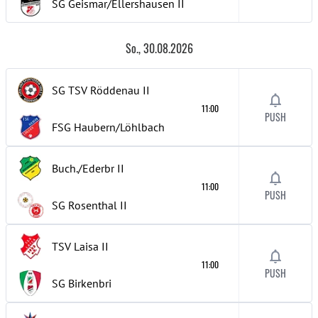
SG Geismar/Ellershausen
II
So., 30.08.2026
SG TSV Röddenau
II
11:00
PUSH
FSG Haubern/Löhlbach
Buch./Ederbr
II
11:00
PUSH
SG Rosenthal
II
TSV Laisa
II
11:00
PUSH
SG Birkenbri