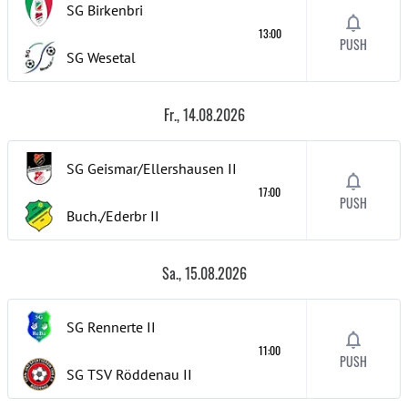
SG Birkenbri
13:00
PUSH
SG Wesetal
Fr., 14.08.2026
SG Geismar/Ellershausen
II
17:00
PUSH
Buch./Ederbr
II
Sa., 15.08.2026
SG Rennerte
II
11:00
PUSH
SG TSV Röddenau
II