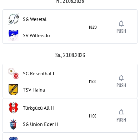
Fr., 21.08.2026
SG Wesetal
18:20
PUSH
SV Willersdo
So., 23.08.2026
SG Rosenthal
II
11:00
PUSH
TSV Haina
Türkgücü All
II
11:00
PUSH
SG Union Eder
II