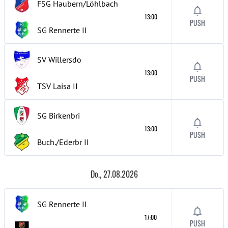
FSG Haubern/Löhlbach
13:00
PUSH
SG Rennerte
II
SV Willersdo
13:00
PUSH
TSV Laisa
II
SG Birkenbri
13:00
PUSH
Buch./Ederbr
II
Do., 27.08.2026
SG Rennerte
II
17:00
PUSH