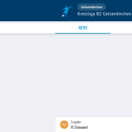
Gelsenkirchen
Kreisliga B2 Gelsenkirchen
NEWS
Transfer
FC Ückendorf