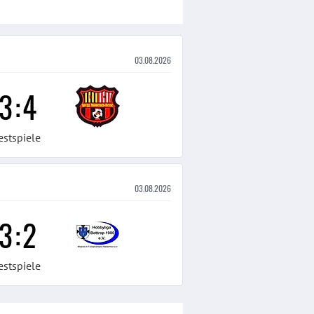
03.08.2026
3
:
4
estspiele
03.08.2026
3
:
2
estspiele