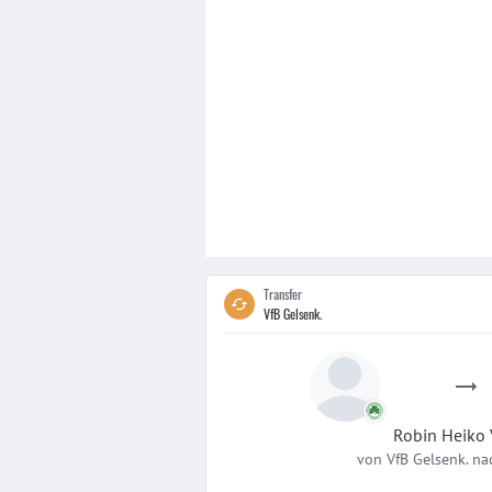
Transfer
VfB Gelsenk.
Robin Heiko
von
VfB Gelsenk.
na