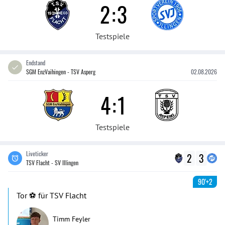
2
:
3
Testspiele
Endstand
SGM EnzVaihingen - TSV Asperg
02.08.2026
4
:
1
Testspiele
Liveticker
2
3
TSV Flacht - SV Illingen
90'+2
Tor ⚽️ für TSV Flacht
Timm Feyler