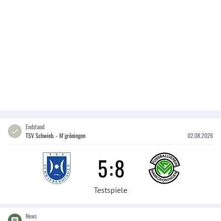
Endstand
TSV Schwieb. - M´gröningen
02.08.2026
5
:
8
Testspiele
News