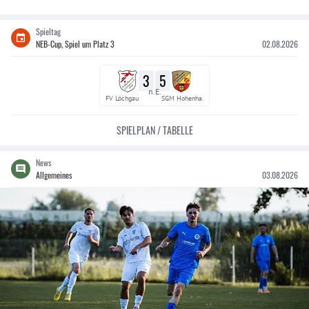
Spieltag
NEB-Cup, Spiel um Platz 3
02.08.2026
3
5
n.E.
FV Löchgau
SGM Hohenha.
SPIELPLAN / TABELLE
News
Allgemeines
03.08.2026