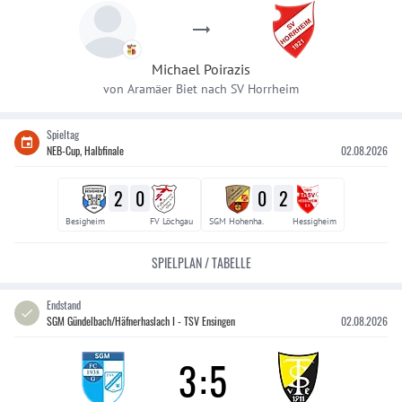
Michael
Poirazis
von
Aramäer Biet
nach
SV Horrheim
Spieltag
NEB-Cup, Halbfinale
02.08.2026
2
0
0
2
Besigheim
FV Löchgau
SGM Hohenha.
Hessigheim
SPIELPLAN / TABELLE
Endstand
SGM Gündelbach/Häfnerhaslach I - TSV Ensingen
02.08.2026
3
:
5