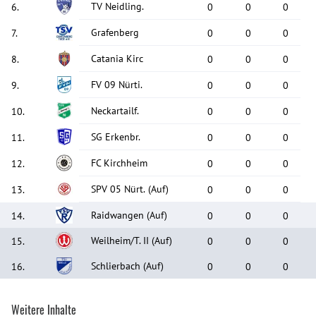
TV Neidling.
6
.
0
0
0
Grafenberg
7
.
0
0
0
Catania Kirc
8
.
0
0
0
FV 09 Nürti.
9
.
0
0
0
Neckartailf.
10
.
0
0
0
SG Erkenbr.
11
.
0
0
0
FC Kirchheim
12
.
0
0
0
SPV 05 Nürt.
(Auf)
13
.
0
0
0
Raidwangen
(Auf)
14
.
0
0
0
Weilheim/T. II
(Auf)
15
.
0
0
0
Schlierbach
(Auf)
16
.
0
0
0
Weitere Inhalte