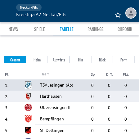
Neckar/Fils
Kreisliga A2 Neckar/Fils
NEWS
SPIELE
TABELLE
RANKINGS
CHRONIK
Gesamt
Heim
Auswärts
Hin
Rück
Form
Team
Pl.
Sp.
Diff.
Pkt.
TSV Jesingen
(Ab)
1
.
0
0
0
Harthausen
2
.
0
0
0
Oberensingen II
3
.
0
0
0
Bempflingen
4
.
0
0
0
SF Dettingen
5
.
0
0
0