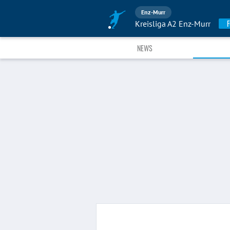
Enz-Murr
Kreisliga A2 Enz-Murr
NEWS