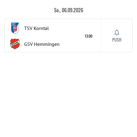
So., 06.09.2026
TSV Korntal
13:00
PUSH
GSV Hemmingen