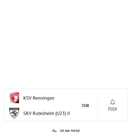
KSV Renningen
13:00
PUSH
SKV Rutesheim (U23)
II
Do., 10.09.2026