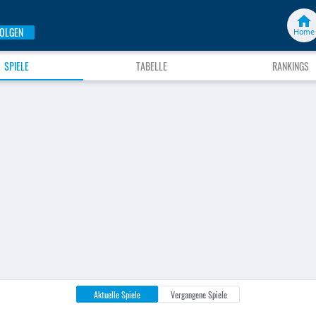
FOLGEN
Home
SPIELE
TABELLE
RANKINGS
Aktuelle Spiele
Vergangene Spiele