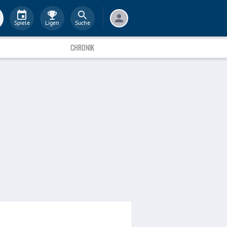
Spiele
Ligen
Suche
CHRONIK