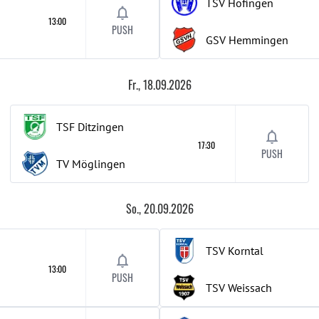
TSV Höfingen
13:00
PUSH
GSV Hemmingen
Fr., 18.09.2026
TSF Ditzingen
17:30
PUSH
TV Möglingen
So., 20.09.2026
TSV Korntal
13:00
PUSH
TSV Weissach