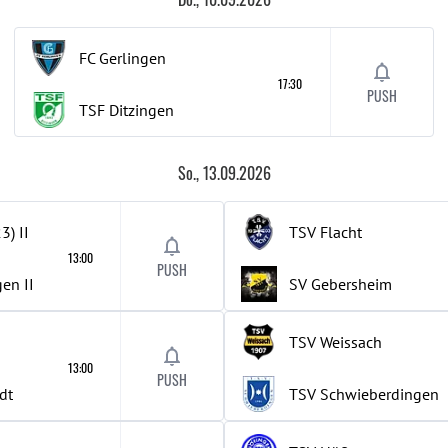
FC Gerlingen
17:30
PUSH
TSF Ditzingen
So., 13.09.2026
3)
II
TSV Flacht
13:00
PUSH
gen
II
SV Gebersheim
TSV Weissach
13:00
PUSH
dt
TSV Schwieberdingen