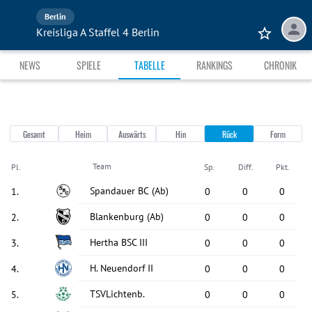
Berlin
Kreisliga A Staffel 4 Berlin
NEWS
SPIELE
TABELLE
RANKINGS
CHRONIK
Gesamt
Heim
Auswärts
Hin
Rück
Form
Team
Pl.
Sp.
Diff.
Pkt.
Spandauer BC
(Ab)
1
.
0
0
0
Blankenburg
(Ab)
2
.
0
0
0
Hertha BSC III
3
.
0
0
0
H. Neuendorf II
4
.
0
0
0
TSVLichtenb.
5
.
0
0
0