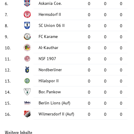
Askania Coe.
6
.
0
0
0
Hermsdorf II
7
.
0
0
0
SC Union 06 II
8
.
0
0
0
FC Karame
9
.
0
0
0
Al-Kauthar
10
.
0
0
0
NSF 1907
11
.
0
0
0
Nordberliner
12
.
0
0
0
Hilalspor II
13
.
0
0
0
Bor. Pankow
14
.
0
0
0
Berlin Lions
(Auf)
15
.
0
0
0
Wilmersdorf II
(Auf)
16
.
0
0
0
Weitere Inhalte