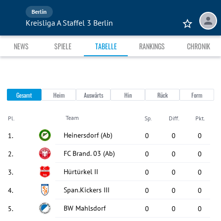
Berlin
Kreisliga A Staffel 3 Berlin
NEWS
SPIELE
TABELLE
RANKINGS
CHRONIK
Gesamt
Heim
Auswärts
Hin
Rück
Form
Team
Pl.
Sp.
Diff.
Pkt.
Heinersdorf
(Ab)
1
.
0
0
0
FC Brand. 03
(Ab)
2
.
0
0
0
Hürtürkel II
3
.
0
0
0
Span.Kickers III
4
.
0
0
0
BW Mahlsdorf
5
.
0
0
0