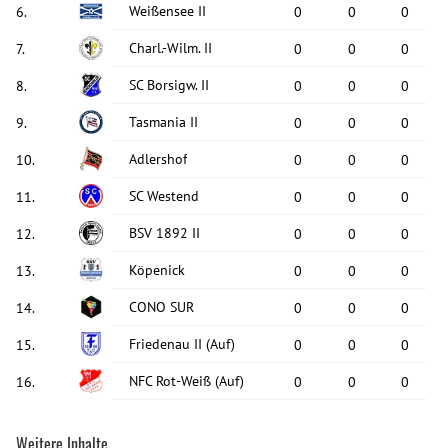
Weißensee II
6
.
0
0
0
Charl.-Wilm. II
7
.
0
0
0
SC Borsigw. II
8
.
0
0
0
Tasmania II
9
.
0
0
0
Adlershof
10
.
0
0
0
SC Westend
11
.
0
0
0
BSV 1892 II
12
.
0
0
0
Köpenick
13
.
0
0
0
CONO SUR
14
.
0
0
0
Friedenau II
(Auf)
15
.
0
0
0
NFC Rot-Weiß
(Auf)
16
.
0
0
0
Weitere Inhalte