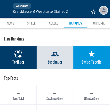
Westküste
Kreisklasse B Westküste Staffel 2
NEWS
SPIELE
TABELLE
RANKINGS
CHRONIK
Liga-Rankings
Torjäger
Zuschauer
Ewige Tabelle
Top-Facts
–
–
–
Tore/Spiel
Zuschauer/Spiel
Elfmeter/Spiel