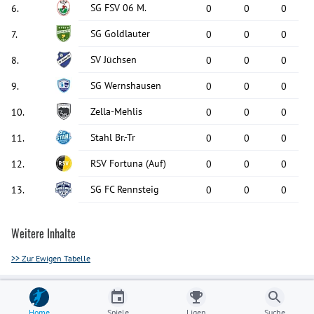
SG FSV 06 M.
6
.
0
0
0
SG Goldlauter
7
.
0
0
0
SV Jüchsen
8
.
0
0
0
SG Wernshausen
9
.
0
0
0
Zella-Mehlis
10
.
0
0
0
Stahl Br.-Tr
11
.
0
0
0
RSV Fortuna
(Auf)
12
.
0
0
0
SG FC Rennsteig
13
.
0
0
0
Weitere Inhalte
>> Zur Ewigen Tabelle
Home
Spiele
Ligen
Suche