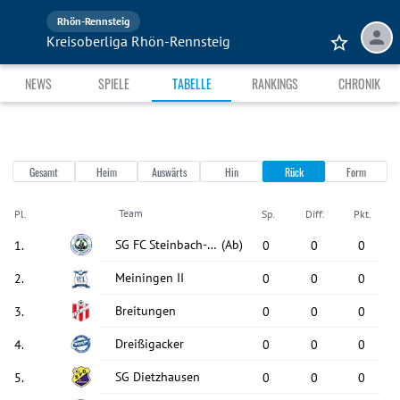
Rhön-Rennsteig
Kreisoberliga Rhön-Rennsteig
NEWS
SPIELE
TABELLE
RANKINGS
CHRONIK
Gesamt
Heim
Auswärts
Hin
Rück
Form
Team
Pl.
Sp.
Diff.
Pkt.
SG FC Steinbach-Hallenberg
(Ab)
1
.
0
0
0
Meiningen II
2
.
0
0
0
Breitungen
3
.
0
0
0
Dreißigacker
4
.
0
0
0
SG Dietzhausen
5
.
0
0
0