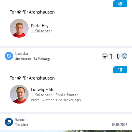
45'
Tor ⚽️ für Arenshausen
Dario Hey
1. Saisontor
Liveticker
1
0
Arenshausen - SV Eschwege
10'
Tor ⚽️ für Arenshausen
Ludwig Möhl
1. Saisontor -
Foulelfmeter
Pascal
Günther
(1. Saisonvorlage)
Galerie
Testspiele
03.08.2026