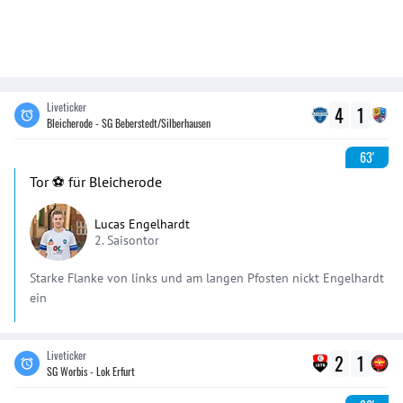
Liveticker
4
1
Bleicherode - SG Beberstedt/Silberhausen
63'
Tor ⚽️ für Bleicherode
Lucas Engelhardt
2. Saisontor
Starke Flanke von links und am langen Pfosten nickt Engelhardt
ein
Liveticker
2
1
SG Worbis - Lok Erfurt