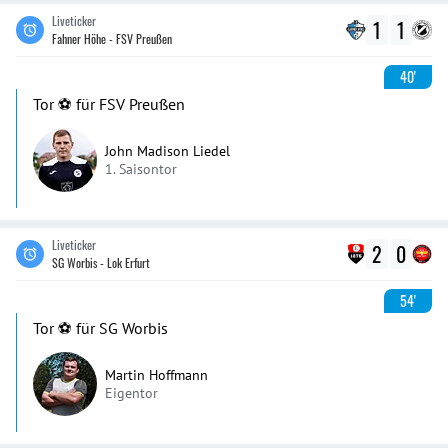
Liveticker
1
1
Fahner Höhe - FSV Preußen
40'
Tor ⚽️ für FSV Preußen
John Madison Liedel
1. Saisontor
Liveticker
2
0
SG Worbis - Lok Erfurt
54'
Tor ⚽️ für SG Worbis
Martin Hoffmann
Eigentor