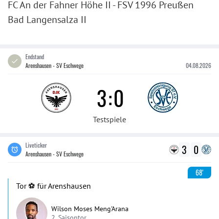
FC An der Fahner Höhe II - FSV 1996 Preußen
Bad Langensalza II
Endstand
Arenshausen - SV Eschwege
04.08.2026
3
:
0
Testspiele
Liveticker
3
0
Arenshausen - SV Eschwege
68'
Tor ⚽️ für Arenshausen
Wilson Moses Meng'Arana
2. Saisontor