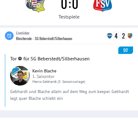
0
:
0
Testspiele
Liveticker
4
2
Bleicherode - SG Beberstedt/Silberhausen
90'
Tor ⚽️ für SG Beberstedt/Silberhausen
Kevin Blache
1. Saisontor
Marco
Gebhardt
(3. Saisonvorlage)
Gebhardt und Blache allein auf dem Weg zum keeper. Gebhardt
legt quer Blache schiebt ein