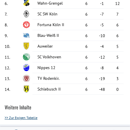
Wahn-Grengel
6
.
6
-1
12
SC SW Köln
7
.
6
-7
7
Fortuna Köln II
8
.
6
-5
6
Blau-Weiß II
9
.
6
-10
6
Auweiler
10
.
6
-4
5
SC Volkhoven
11
.
6
-12
5
Nippes 12
12
.
6
-8
4
TV Rodenkir.
13
.
6
-19
3
Schlebusch II
14
.
6
-48
0
Weitere Inhalte
>> Zur Ewigen Tabelle