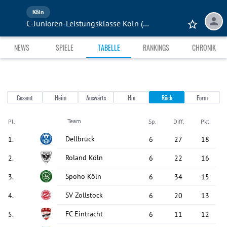
Köln
C-Junioren-Leistungsklasse Köln (U14)
NEWS
SPIELE
TABELLE
RANKINGS
CHRONIK
Gesamt
Heim
Auswärts
Hin
Rück
Form
Team
Pl.
Sp.
Diff.
Pkt.
Dellbrück
1
.
6
27
18
Roland Köln
2
.
6
22
16
Spoho Köln
3
.
6
34
15
SV Zollstock
4
.
6
20
13
FC Eintracht
5
.
6
11
12