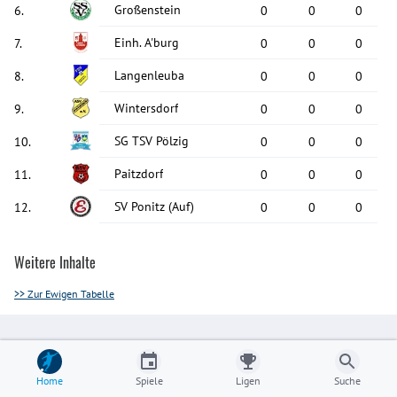
Großenstein
6
.
0
0
0
Einh. A'burg
7
.
0
0
0
Langenleuba
8
.
0
0
0
Wintersdorf
9
.
0
0
0
SG TSV Pölzig
10
.
0
0
0
Paitzdorf
11
.
0
0
0
SV Ponitz
(Auf)
12
.
0
0
0
Weitere Inhalte
>> Zur Ewigen Tabelle
Home
Spiele
Ligen
Suche