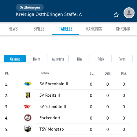
Ostthüringen
Kreisliga Ostthüringen Staffel A
NEWS
SPIELE
TABELLE
RANKINGS
CHRONIK
Gesamt
Heim
Auswärts
Hin
Rück
Form
Team
Pl.
Sp.
Diff.
Pkt.
SV Ehrenhain II
1
.
0
0
0
SV Rositz II
2
.
0
0
0
SV Schmölln II
3
.
0
0
0
Fockendorf
4
.
0
0
0
TSV Monstab
5
.
0
0
0