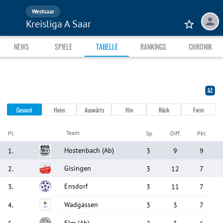
Westsaar
Kreisliga A Saar
NEWS
SPIELE
TABELLE
RANKINGS
CHRONIK
Gesamt
Heim
Auswärts
Hin
Rück
Form
Team
Pl.
Sp.
Diff.
Pkt.
Hostenbach
(Ab)
1
.
3
9
9
Gisingen
2
.
3
12
7
Ensdorf
3
.
3
11
7
Wadgassen
4
.
3
3
7