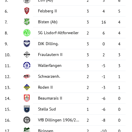
Elm
(Ab)
5
.
2
3
6
Felsberg II
6
.
3
4
5
Bisten
(Ab)
7
.
3
16
4
SG Lisdorf-Altforweiler
8
.
2
6
4
DJK Dilling.
9
.
3
0
4
Fraulautern II
10
.
3
2
3
Wallerfangen
11
.
3
-5
3
Schwarzenh.
12
.
2
-1
1
Roden II
13
.
2
-3
1
Beaumarais II
14
.
2
-6
0
Stella Sud
15
.
1
-6
0
VfB Dillingen 1906/2025
16
.
2
-8
0
Biringen
17
.
2
-10
0