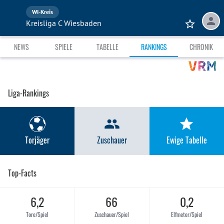
WI-Kreis
Kreisliga C Wiesbaden
NEWS
SPIELE
TABELLE
RANKINGS
CHRONIK
Liga-Rankings
Torjäger
Zuschauer
Ewige Tabelle
Top-Facts
6,2
66
0,2
Tore/Spiel
Zuschauer/Spiel
Elfmeter/Spiel