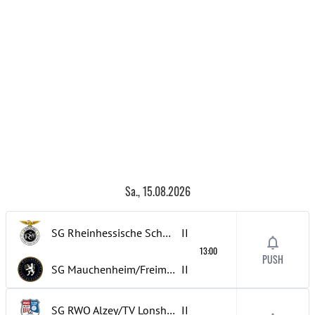
Sa., 15.08.2026
SG Rheinhessische Schweiz
II
13:00
PUSH
SG Mauchenheim/Freimersheim
II
SG RWO Alzey/TV Lonsheim
II