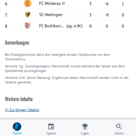
FC Wollerau II
6
.
3
-6
1
SC Hedingen
7
.
3
-9
0
FC Buttikon III
(
zg. o.W.
)
8
.
0
0
0
Anmerkungen
Bei Punktgleichheit zählt die niedrigere Anzahl Strafpunkte vor dem
Torverhältnis.
Vermerk "zg." (zurückgezogen): Mannschaft wurde während der Saison aus dem
Spielbetrieb zurückgezogen.
Vermerk "o.W." (ohne Wertung): Ergebnisse dieser Mannschaft werden nicht in der
Tabelle gewertet.
Weitere Inhalte
>> Zur Ewigen Tabelle
Home
Spiele
Ligen
Suche