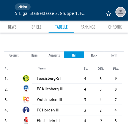
Zürich
5. Liga, Stärkeklasse 2, Gruppe 1, FVRZ
NEWS
SPIELE
TABELLE
RANKINGS
CHRONIK
Gesamt
Heim
Auswärts
Hin
Rück
Form
Team
Pl.
Sp.
Diff.
Pkt.
Feusisberg-S II
1
.
4
6
9
FC Kilchberg III
2
.
4
5
8
Wollishofen III
3
.
3
4
7
FC Horgen III
4
.
3
2
4
Einsiedeln III
5
.
4
-2
3