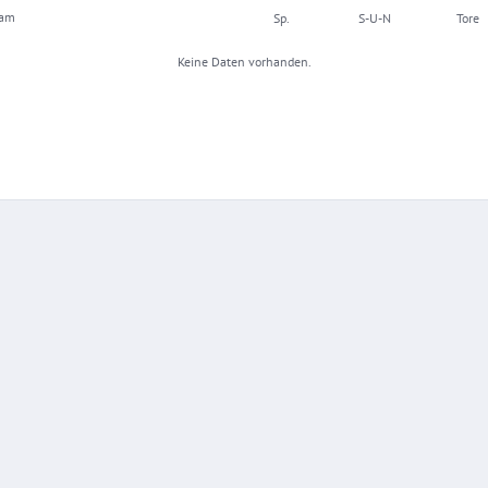
eam
Sp.
S-U-N
Tore
Keine Daten vorhanden.