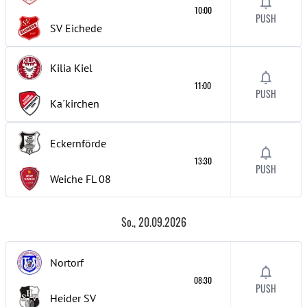
10:00
PUSH
SV Eichede
Kilia Kiel
11:00
PUSH
Ka´kirchen
Eckernförde
13:30
PUSH
Weiche FL 08
So., 20.09.2026
Nortorf
08:30
PUSH
Heider SV