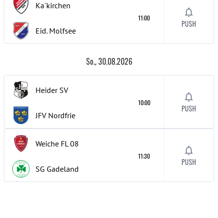
Ka´kirchen
11:00
PUSH
Eid. Molfsee
So., 30.08.2026
Heider SV
10:00
PUSH
JFV Nordfrie
Weiche FL 08
11:30
PUSH
SG Gadeland