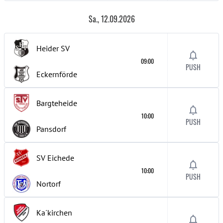
Sa., 12.09.2026
Heider SV
09:00
PUSH
Eckernförde
Bargteheide
10:00
PUSH
Pansdorf
SV Eichede
10:00
PUSH
Nortorf
Ka´kirchen