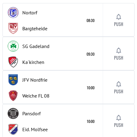
Nortorf
08:30
PUSH
Bargteheide
SG Gadeland
09:30
PUSH
Ka´kirchen
JFV Nordfrie
10:00
PUSH
Weiche FL 08
Pansdorf
10:00
PUSH
Eid. Molfsee