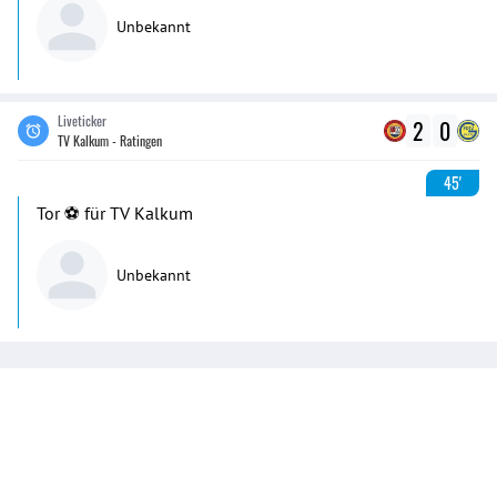
Unbekannt
Liveticker
2
0
TV Kalkum - Ratingen
45'
Tor ⚽️ für TV Kalkum
Unbekannt