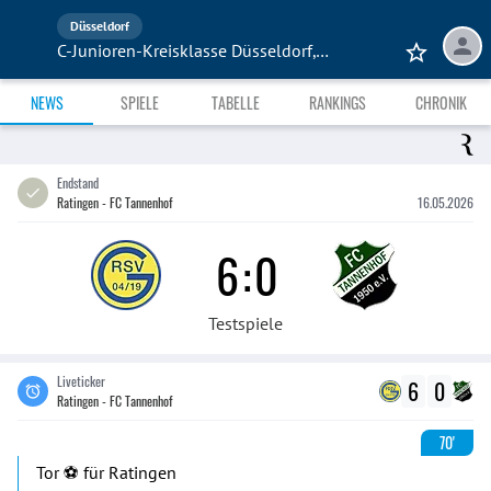
Düsseldorf
C-Junioren-Kreisklasse Düsseldorf, Gruppe 4 26/27
NEWS
SPIELE
TABELLE
RANKINGS
CHRONIK
Endstand
Ratingen - FC Tannenhof
16.05.2026
6
:
0
Testspiele
Liveticker
6
0
Ratingen - FC Tannenhof
70'
Tor ⚽️ für Ratingen