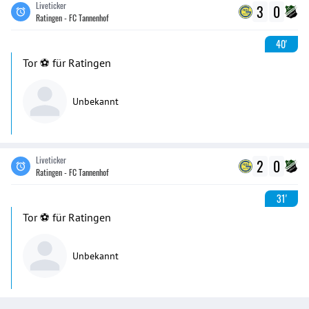
Liveticker
3
0
Ratingen - FC Tannenhof
40'
Tor ⚽️ für Ratingen
Unbekannt
Liveticker
2
0
Ratingen - FC Tannenhof
31'
Tor ⚽️ für Ratingen
Unbekannt