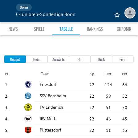
Bonn
C-Junioren-Sonderliga Bonn
NEWS
SPIELE
TABELLE
RANKINGS
CHRONIK
Gesamt
Heim
Auswärts
Hin
Rück
Form
Team
Pl.
Sp.
Diff.
Pkt.
Friesdorf
1
.
22
124
66
SSV Bornheim
2
.
22
59
52
FV Endenich
3
.
22
51
50
RW Merl
4
.
22
46
45
Plittersdorf
5
.
22
11
33