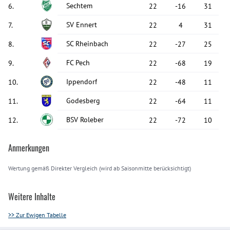
Sechtem
6
.
22
-16
31
SV Ennert
7
.
22
4
31
SC Rheinbach
8
.
22
-27
25
FC Pech
9
.
22
-68
19
Ippendorf
10
.
22
-48
11
Godesberg
11
.
22
-64
11
BSV Roleber
12
.
22
-72
10
Anmerkungen
Wertung gemäß Direkter Vergleich (wird ab Saisonmitte berücksichtigt)
Weitere Inhalte
>> Zur Ewigen Tabelle