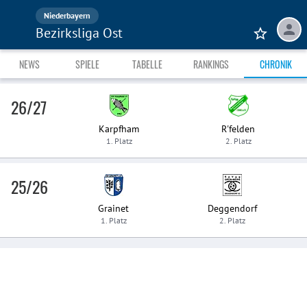
Niederbayern
Bezirksliga Ost
NEWS
SPIELE
TABELLE
RANKINGS
CHRONIK
26/27
Karpfham
R'felden
1. Platz
2. Platz
25/26
Grainet
Deggendorf
1. Platz
2. Platz