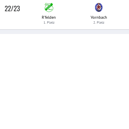
22/23
R'felden
Vornbach
1. Platz
2. Platz