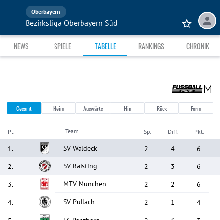
Oberbayern
Bezirksliga Oberbayern Süd
NEWS
SPIELE
TABELLE
RANKINGS
CHRONIK
Gesamt
Heim
Auswärts
Hin
Rück
Form
Team
Pl.
Sp.
Diff.
Pkt.
SV Waldeck
1
.
2
4
6
SV Raisting
2
.
2
3
6
MTV München
3
.
2
2
6
SV Pullach
4
.
2
1
4