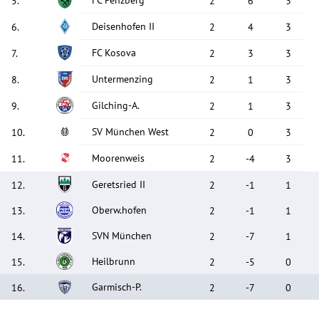
FC Penzberg
5
.
2
6
3
Deisenhofen II
6
.
2
4
3
FC Kosova
7
.
2
3
3
Untermenzing
8
.
2
1
3
Gilching-A.
9
.
2
1
3
SV München West
10
.
2
0
3
Moorenweis
11
.
2
-4
3
Geretsried II
12
.
2
-1
1
Oberw.hofen
13
.
2
-1
1
SVN München
14
.
2
-7
1
Heilbrunn
15
.
2
-5
0
Garmisch-P.
16
.
2
-7
0