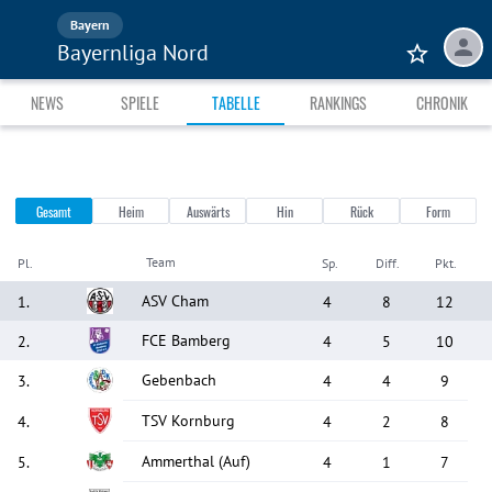
Bayern
Bayernliga Nord
NEWS
SPIELE
TABELLE
RANKINGS
CHRONIK
Gesamt
Heim
Auswärts
Hin
Rück
Form
Team
Pl.
Sp.
Diff.
Pkt.
ASV Cham
1
.
4
8
12
FCE Bamberg
2
.
4
5
10
Gebenbach
3
.
4
4
9
TSV Kornburg
4
.
4
2
8
Ammerthal
(Auf)
5
.
4
1
7