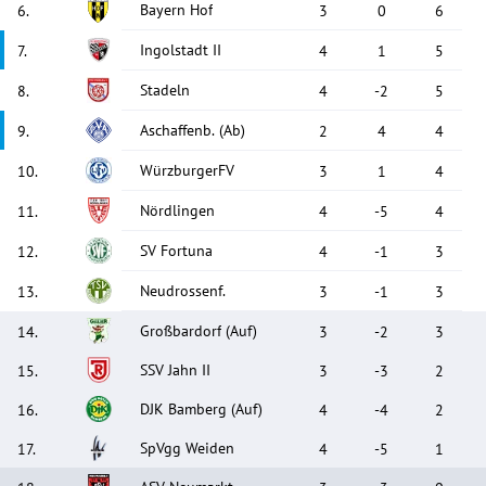
Bayern Hof
6
.
3
0
6
Ingolstadt II
7
.
4
1
5
Stadeln
8
.
4
-2
5
Aschaffenb.
(Ab)
9
.
2
4
4
WürzburgerFV
10
.
3
1
4
Nördlingen
11
.
4
-5
4
SV Fortuna
12
.
4
-1
3
Neudrossenf.
13
.
3
-1
3
Großbardorf
(Auf)
14
.
3
-2
3
SSV Jahn II
15
.
3
-3
2
DJK Bamberg
(Auf)
16
.
4
-4
2
SpVgg Weiden
17
.
4
-5
1