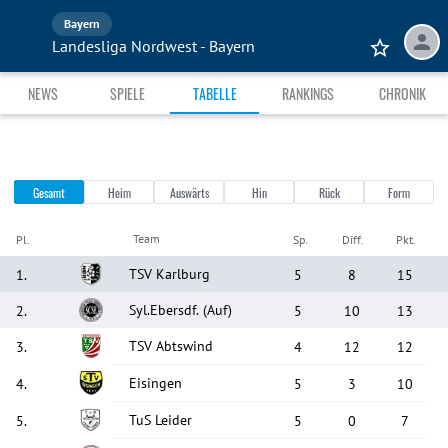
Bayern
Landesliga Nordwest - Bayern
NEWS
SPIELE
TABELLE
RANKINGS
CHRONIK
Gesamt
Heim
Auswärts
Hin
Rück
Form
Team
Pl.
Sp.
Diff.
Pkt.
TSV Karlburg
1
.
5
8
15
Syl.Ebersdf.
(Auf)
2
.
5
10
13
TSV Abtswind
3
.
4
12
12
Eisingen
4
.
5
3
10
TuS Leider
5
.
5
0
7