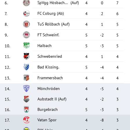
SpVgg Hösbach/Bahnhof
(Auf)
6
.
4
0
7
FC Coburg
(Ab)
7
.
4
2
6
TuS Röllbach
(Auf)
8
.
4
1
5
FT Schweinf.
9
.
5
-2
5
Haibach
10
.
5
-3
5
Schwebenried
11
.
4
1
4
Bad Kissing.
12
.
5
-4
4
Frammersbach
13
.
4
-4
4
Mönchröden
14
.
4
-5
4
Aubstadt II
(Auf)
15
.
4
-2
3
Burgebrach
16
.
5
-3
3
Vatan Spor
17
.
4
-8
3