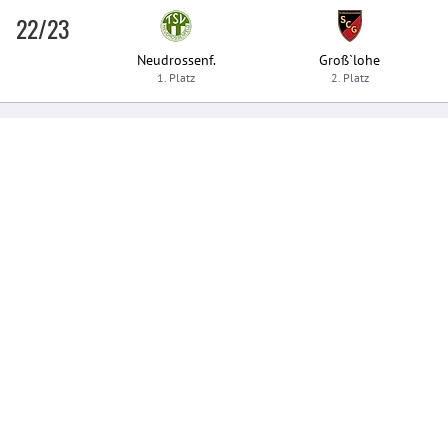
22/23
Neudrossenf.
Groß`lohe
1. Platz
2. Platz