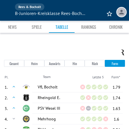
Rees & Bocholt
B-Junioren-Kreisklasse Rees-Bocholt, Gruppe 2R
NEWS
SPIELE
TABELLE
RANKINGS
CHRONIK
Gesamt
Heim
Auswärts
Hin
Rück
Form
Team
Pl.
Letzte 5
Form*
VfL Bocholt
1
.
1.79
Rheingold E.
2
.
1.74
PSV Wesel III
3
.
1.63
Mehrhoog
4
.
1.6