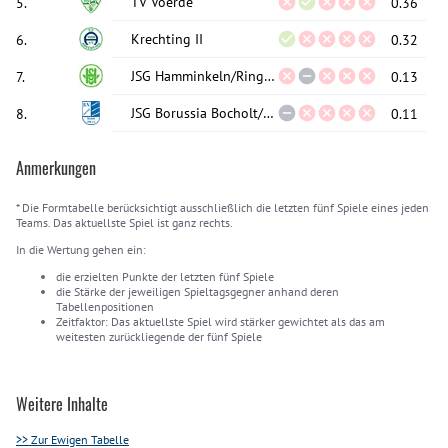
TV Voerde
5
.
0.36
Krechting II
6
.
0.32
JSG Hamminkeln/Ringenberg II
7
.
0.13
JSG Borussia Bocholt/Vardingholt/Barlo III
8
.
0.11
Anmerkungen
* Die Formtabelle berücksichtigt ausschließlich die letzten fünf Spiele eines jeden
Teams. Das aktuellste Spiel ist ganz rechts.
In die Wertung gehen ein:
die erzielten Punkte der letzten fünf Spiele
die Stärke der jeweiligen Spieltagsgegner anhand deren
Tabellenpositionen
Zeitfaktor: Das aktuellste Spiel wird stärker gewichtet als das am
weitesten zurückliegende der fünf Spiele
Weitere Inhalte
>> Zur Ewigen Tabelle