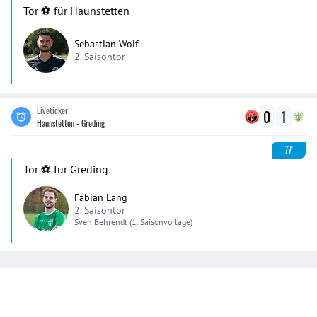
Tor ⚽️ für Haunstetten
Sebastian Wolf
2. Saisontor
Liveticker
0
1
Haunstetten - Greding
77'
Tor ⚽️ für Greding
Fabian Lang
2. Saisontor
Sven
Behrendt
(1. Saisonvorlage)