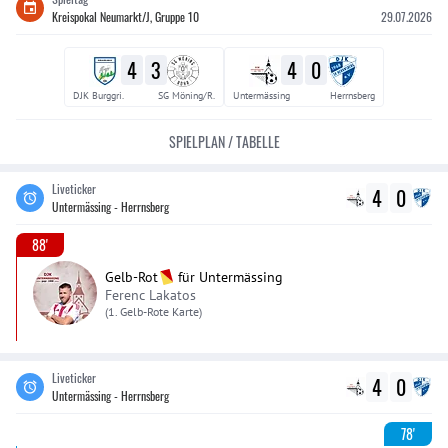
Kreispokal Neumarkt/J, Gruppe 10
29.07.2026
4
3
4
0
DJK Burggri.
SG Möning/R.
Untermässing
Herrnsberg
SPIELPLAN / TABELLE
Liveticker
4
0
Untermässing - Herrnsberg
88'
Gelb-Rot
für
Untermässing
Ferenc Lakatos
(1. Gelb-Rote Karte)
Liveticker
4
0
Untermässing - Herrnsberg
78'