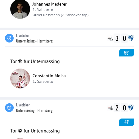
Johannes Mederer
1. Saisontor
Oliver
Nessmann
(2. Saisonvorlage)
Liveticker
3
0
Untermässing - Herrnsberg
55'
Tor ⚽️ für Untermässing
Constantin Moisa
1. Saisontor
Liveticker
2
0
Untermässing - Herrnsberg
47'
Tor ⚽️ für Untermässing