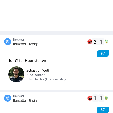
Liveticker
2
1
Haunstetten - Greding
90'
Tor ⚽️ für Haunstetten
Sebastian Wolf
3. Saisontor
Tobias
Neuber
(1. Saisonvorlage)
Liveticker
1
1
Haunstetten - Greding
82'