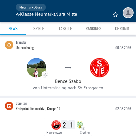
Neumarkt/Jura
A-Klasse Neumarkt/Jura Mitte
NEWS
SPIELE
TABELLE
RANKINGS
CHRONIK
Transfer
Untermässing
06.08.2026
Bence
Szabo
von
Untermässing
nach
SV Ernsgaden
Spieltag
Kreispokal Neumarkt/J, Gruppe 12
02.08.2026
2
1
II
Haunstetten
Greding