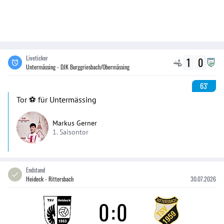
Liveticker
1
0
Untermässing - DJK Burggriesbach/Obermässing
63'
Tor ⚽️ für Untermässing
Markus Gerner
1. Saisontor
Endstand
Heideck - Rittersbach
30.07.2026
0
:
0