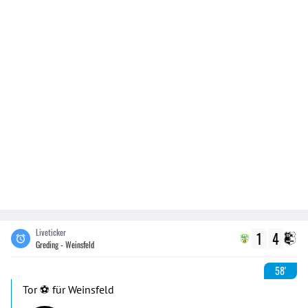
Liveticker
1
4
Greding - Weinsfeld
58'
Tor ⚽️ für Weinsfeld