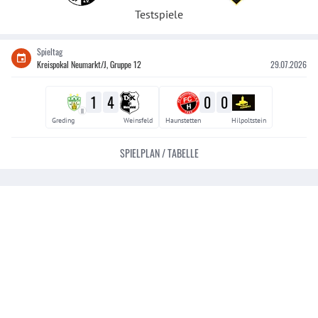
Testspiele
Spieltag
Kreispokal Neumarkt/J, Gruppe 12
29.07.2026
1
4
0
0
II
Greding
Weinsfeld
Haunstetten
Hilpoltstein
SPIELPLAN / TABELLE