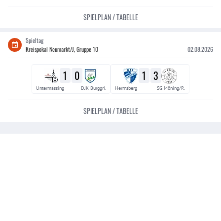
SPIELPLAN / TABELLE
Spieltag
Kreispokal Neumarkt/J, Gruppe 10
02.08.2026
1
0
1
3
Untermässing
DJK Burggri.
Herrnsberg
SG Möning/R.
SPIELPLAN / TABELLE