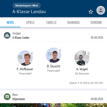
Niederbayern West
A-Klasse Landau
NEWS
SPIELE
TABELLE
RANKINGS
CHRONIK
Torjäger
A-Klasse Landau
05.08.2026
🥇
🥈
🥉
D. Duschl
F. Hofbauer
A. Vogel
Thanndorf
Thanndorf
SG Dornach
Stand:
5.8.2026, 02:50
Uhr
News
Allgemeines
04.08.2026