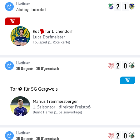
Liveticker
2
1
Zeholfing - Eichendorf
76'
Rot
für
Eichendorf
Luca Dorfmeister
Foulspiel
(1. Rote Karte)
Liveticker
2
0
SG Gergweis - SG O`gessenbach
76'
Tor ⚽️ für SG Gergweis
Marius Frammersberger
1. Saisontor -
direkter Freistoß
Bernd
Harrer
(1. Saisonvorlage)
Liveticker
2
0
SG Gergweis - SG O`gessenbach