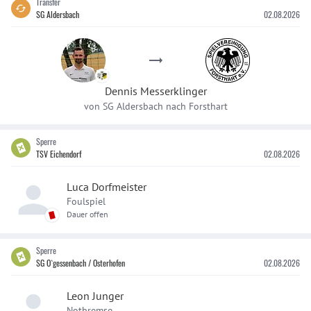
Transfer
SG Aldersbach
02.08.2026
Dennis
Messerklinger
von
SG Aldersbach
nach
Forsthart
Sperre
TSV Eichendorf
02.08.2026
Luca Dorfmeister
Foulspiel
Dauer offen
Sperre
SG O`gessenbach / Osterhofen
02.08.2026
Leon Junger
Notbremse