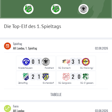
Die Top-Elf des
1
. Spieltags
Spieltag
AK Landau, 1. Spieltag
02.08.2026
0
1
3
1
II
Niederhausen
Forsthart
SG Dornach
SG Höcking/.
2
1
2
0
Zeholfing
Eichendorf
SG Gergweis
SG O`gessen.
TABELLE
Form
AK Landau
03.08.2026