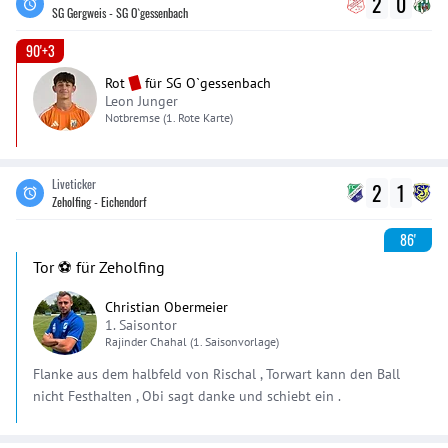
2
0
SG Gergweis - SG O`gessenbach
90'+3
Rot
für
SG O`gessenbach
Leon Junger
Notbremse
(1. Rote Karte)
Liveticker
2
1
Zeholfing - Eichendorf
86'
Tor ⚽️ für Zeholfing
Christian Obermeier
1. Saisontor
Rajinder
Chahal
(1. Saisonvorlage)
Flanke aus dem halbfeld von Rischal , Torwart kann den Ball
nicht Festhalten , Obi sagt danke und schiebt ein .