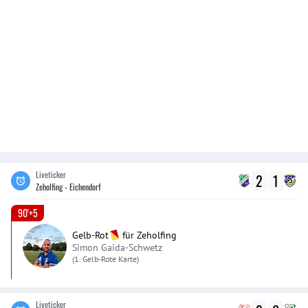
Liveticker
2
1
Zeholfing - Eichendorf
90'+5
Gelb-Rot
für
Zeholfing
Simon Gaida-Schwetz
(1. Gelb-Rote Karte)
Liveticker