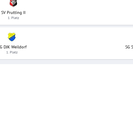
SV Prutting II
1. Platz
G DJK Weildorf
SG 
1. Platz