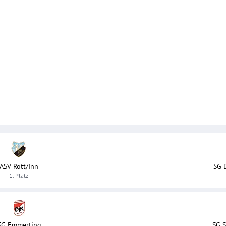
ASV Rott/Inn
SG 
1. Platz
SG Emmerting
SG 