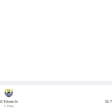
SC Eibsee Gr
SG T
1. Platz