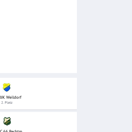
DJK Weildorf
2. Platz
SC 66 Rechtm