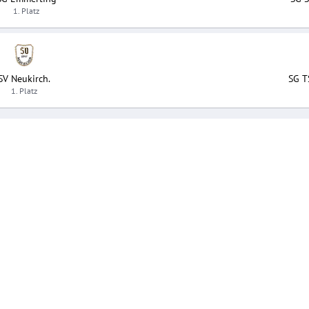
1. Platz
SV Neukirch.
SG T
1. Platz