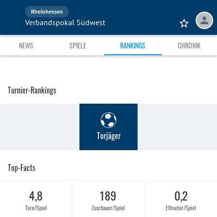
Rheinhessen
Verbandspokal Südwest
NEWS
SPIELE
RANKINGS
CHRONIK
Turnier-Rankings
Torjäger
Top-Facts
4,8
189
0,2
Tore/Spiel
Zuschauer/Spiel
Elfmeter/Spiel