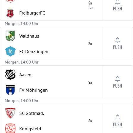
Sa.
live
PUSH
FreiburgerFC
Morgen, 14:00 Uhr
Waldhaus
Sa.
PUSH
FC Denzlingen
Morgen, 14:00 Uhr
Aasen
Sa.
PUSH
FV Möhringen
Morgen, 14:00 Uhr
SC Gottmad.
Sa.
PUSH
Königsfeld