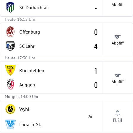
Abpfiff
-
SC Durbachtal
Heute, 16:15 Uhr
0
Offenburg
Abpfiff
4
SC Lahr
Heute, 17:30 Uhr
1
Rheinfelden
Abpfiff
0
Auggen
Morgen, 14:00 Uhr
Wyhl
Sa.
PUSH
Lörrach-St.