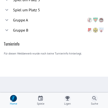
Spiel um Platz 5
Noch keine Spiele eingetragen.
Gruppe A
Noch keine Spiele eingetragen.
Team
Gruppe B
Pl.
Sp.
Diff.
Pkt.
Keine Daten vorhanden.
Team
Pl.
Sp.
Diff.
Pkt.
Turnierinfo
Keine Daten vorhanden.
Noch keine Spiele eingetragen.
Für diesen Wettbewerb wurde noch keine Turnierinfo hinterlegt.
Noch keine Spiele eingetragen.
Home
Spiele
Ligen
Suche