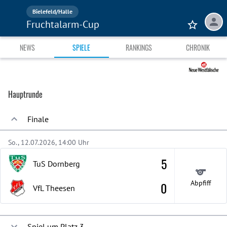
Bielefeld/Halle
Fruchtalarm-Cup
NEWS
SPIELE
RANKINGS
CHRONIK
Hauptrunde
Finale
So., 12.07.2026, 14:00 Uhr
5
TuS Dornberg
Abpfiff
0
VfL Theesen
Spiel um Platz 3