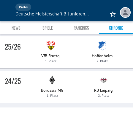
Profis
Deutsche Meisterschaft B-Junioren (U17)
NEWS
SPIELE
RANKINGS
CHRONIK
25/26
VfB Stuttg.
Hoffenheim
1. Platz
2. Platz
24/25
Borussia MG
RB Leipzig
1. Platz
2. Platz