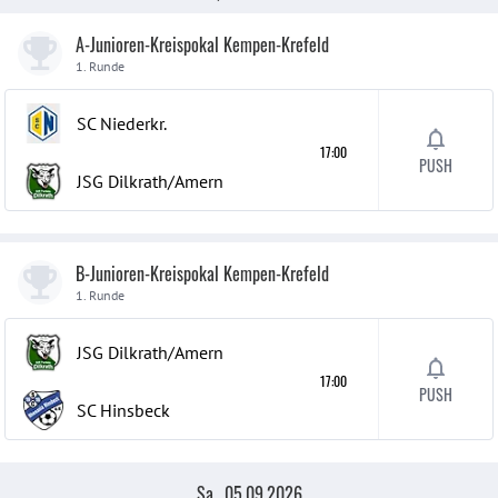
A-Junioren-Kreispokal Kempen-Krefeld
1. Runde
SC Niederkr.
17:00
PUSH
JSG Dilkrath/Amern
B-Junioren-Kreispokal Kempen-Krefeld
1. Runde
JSG Dilkrath/Amern
17:00
PUSH
SC Hinsbeck
Sa., 05.09.2026