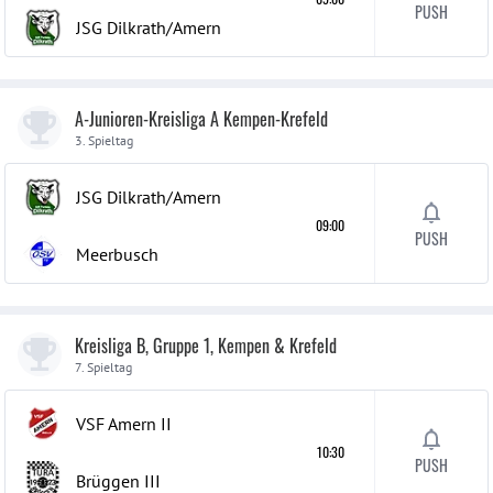
PUSH
JSG Dilkrath/Amern
A-Junioren-Kreisliga A Kempen-Krefeld
3. Spieltag
JSG Dilkrath/Amern
09:00
PUSH
Meerbusch
Kreisliga B, Gruppe 1, Kempen & Krefeld
7. Spieltag
VSF Amern
II
10:30
PUSH
Brüggen
III