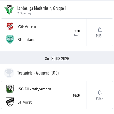
Landesliga Niederrhein, Gruppe 1
2. Spieltag
VSF Amern
13:30
live
PUSH
Rheinland
So., 30.08.2026
Testspiele
- A-Jugend (U19)
JSG Dilkrath/Amern
09:00
PUSH
SF Vorst