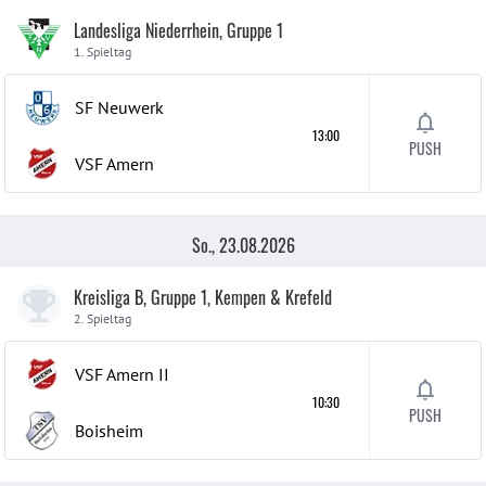
Landesliga Niederrhein, Gruppe 1
1. Spieltag
SF Neuwerk
13:00
PUSH
VSF Amern
So., 23.08.2026
Kreisliga B, Gruppe 1, Kempen & Krefeld
2. Spieltag
VSF Amern
II
10:30
PUSH
Boisheim