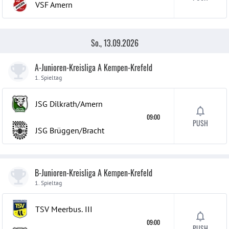
VSF Amern
So., 13.09.2026
A-Junioren-Kreisliga A Kempen-Krefeld
1. Spieltag
JSG Dilkrath/Amern
09:00
PUSH
JSG Brüggen/Bracht
B-Junioren-Kreisliga A Kempen-Krefeld
1. Spieltag
TSV Meerbus.
III
09:00
PUSH